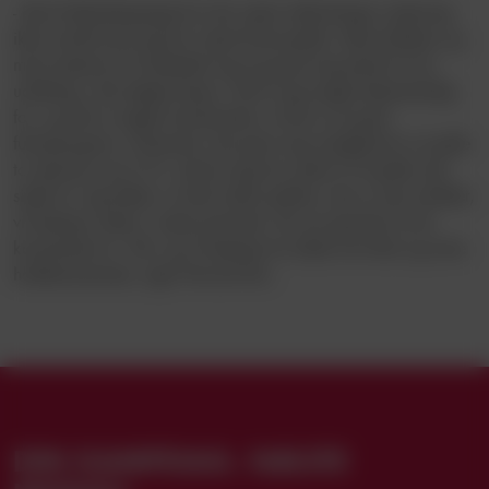
- Rent fodboldmæssigt har der været udfordringer undervejs,
ikke mindst fordi jeg har været future-spiller. Men klubben og
mine trænere har beskyttet mig og givet mig plads til min
udvikling i det rigtige tempo. Det er jeg meget taknemmelig
for, og det er meget motiverende, at der er et godt
futureprogram i Danmark, der giver mig mulighed for at spille
to sæsoner som U15, selvom jeg har været U16-spiller det
sidste år. Jeg håber, at alle andre spillere, der er sent udviklet,
vil kæmpe videre i svære perioder. Nu ser jeg frem til de
kommende år i VB, og vil kæmpe for både min klub og mine
holdkammerater, siger Nicolai Riis.
DIN KAMPDAG. NÆSTE