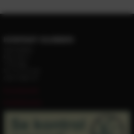
KONTAKT KLUBBEN
Vejle Boldklub
Roms Hule 6
7100 Vejle
Tlf. 75 72 75 00
CVR 31085179
Persondatapolitik
Handelsbetingelser