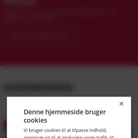
NIVEAU.
Vælg dit sæsonkortabonnement: VB PREMIUM+ · VB
PREMIUM · STANDARD
KØB ABONNEMENT HER
HOVEDSPONSOR
×
Denne hjemmeside bruger
cookies
LUK
Vi bruger cookies til at tilpasse indhold,
annoncer og til at analysere vores trafik. Vi