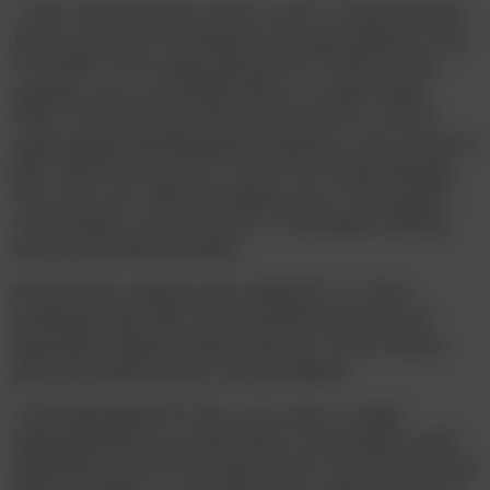
- Casen med Nicolai Riis minder om den, vi havde med Max
Jensen og Nicolas Gammelgaard, der også spillede to år på
U15-holdet. Det var rigtig godt givet ud i forhold til deres
udvikling, og nu er de længst fremme i en stærk årgang
2008. Vi ser lidt af det samme hos Nicolai Riis, som har
nogle tydelige fodboldmæssige kompetencer, men som dels er
født i sidste kvartal af 2010, og som har et fysisk efterslæb.
Han er det, man i DBU-regi betegner som en ”future-spiller”,
og det betyder, at han er kortere i sin biologiske udvikling
end sine jævnaldrende spillere.
Nicolai Riis har allerede været udtaget til U16 Future-
landsholdet under DBU, der har spillet flere kampe mod
ligesindede landshold i løbet af sæsonen. Her har VB’eren
gjort sig bemærket på den centrale midtbane.
- Som fodboldspiller har han en stor motor, er meget
fodboldintelligent og er stærk teknisk. Han besidder et godt
fodboldblik, og så er han meget uselvisk. Han hører til på den