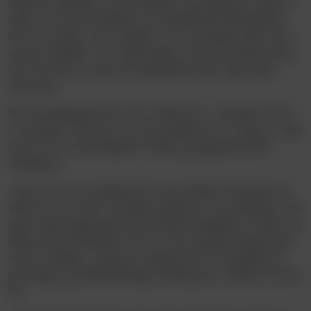
offensive midtbane, og når kroppen og musklerne er helt på
plads, så er der potentiale til en spændende fodboldspiller.
Det er en spiller, som vi glæder os til at arbejde videre med,
og han fortsætter i U17 Liga-truppen i den kommende sæson,
hvor han bliver en del af et spændende hold, siger Steen
Thychosen.
Nicolai Lykkegaard Riis, der er født den 2. november 2010,
er opvokset i Schweiz, hvor han spillede for FC Lugano, inden
han for tre år siden flyttede til Vejle og begyndte på VB
Akademiet.
- Det var en stor omvæltning for mig at flytte til Danmark og
Vejle for tre år siden. Sproget og kulturen var anderledes, men
jeg er blevet taget godt imod af både medspillere, trænere og
ledere på VB Akademiet. På tre år har jeg fået mange gode
venner i klubben, og jeg ser meget frem til at fortsætte min
personlige og fodboldmæssige udvikling her, indleder Nicolai
Riis.