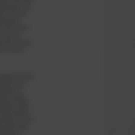
d Malaysia, som
987, hvor han
fessionel i
or VB. De fire
en og Arne
e store visioner
e fra januar
uterede for VB på
 kampen, der
i kampen om
 blev suveræn
ladser. VB fik
 Vejle Stadion
ndt med 3-0 over
høj blev slået
de efter ti