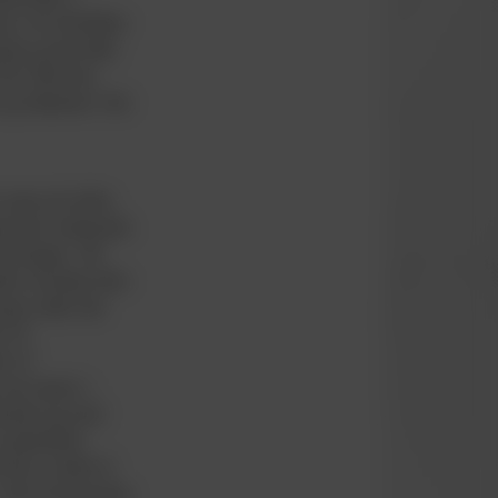
nts. Da halvdelen
fem points efter
VB. Efter fem
OB og Næstved. Det
 sejre på stribe
sonens resterende
urneringen. VB
der af puljen blev
kamp inden det
 2-0.
r af
 ene sæson i
larede sig med
 mesterskab,
 blev vundet af
i den fornemmeste