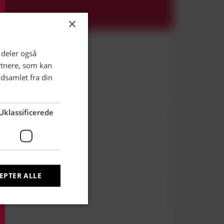
×
i deler også
rtnere, som kan
dsamlet fra din
Uklassificerede
EPTER ALLE