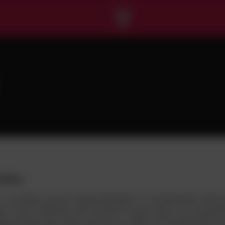
velser
 i november med på ”Ligalandsholdets” tur til Sydamerika. Men d
pe” mod to klubhold, blev det ikke til nogen debut som A-landshold
lmand Peter Kjær måtte også have sin debut på A-landsholdet til 