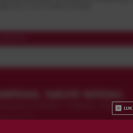
uttede som nr. ti med 17 points for 22 kampe.
 OVERSIGTEN
AMPDAG. NÆSTE NIVEAU.
kortabonnement: VB PREMIUM+ · VB PREMIUM · STANDARD
LUK
EMENT HER