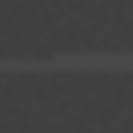
holdet/Ligalandsholdet i januar i Bangkok og vogtede målet mo
nogen tællende kamp. Johnny Mølby kom fra Kolding IF i januar 1
tspiller på deltid, for derefter d.1. august 1988 at blive heltids pro
 hele taget et skelsættende år, ikke bare for spillerne, men også f
t kaldet, John Hansen, Holger Bagger-Sørensen, Otto Christens
 god portion penge i VB, ligesom Team VB blev stiftet. Nu skulle d
dig med, at de fire købmænd skød penge i VB, blev det aftalt, at d
æde i VB’s prof. -bestyrelse.
at af nye investeringer blev millionkøbet af Preben Elkjær, som deb
21. august mod OB. Ikke færre end 14.800 tilskuere overværede
ds købet af den tidligere landsholdsstjerne blandede VB sig ikke 
 sluttede på en femteplads med 30 points for 26 kampe. Brøndby
 40 points, fem points foran Næstved og Lyngby på de følgende p
t tænkelige start, som gav genlyd i den danske fodboldverden. På
ne fra Randers Freja med 1-2. VB rejste sig dog ugen efter og va
ngens målrigeste kamp var på Vejle Stadion d.15. Maj, hvor Brøns
af EM i fodbold i Vesttyskland blev der holdt sommerpause allere