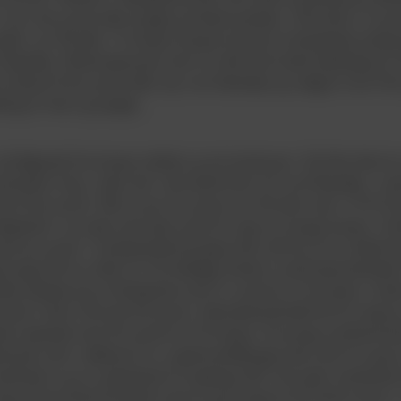
 fire, fem points efter Lyngby på første pladsen. VB havde 12 poi
illet, var VB efter 13 kampe dumpet ned på en femteplads stadig 
r Brøndby. Efterårssæsonens start var ikke den bedst tænkelige for 
 blevet til fire points efter sejr over Brønshøj og uafgjort mod 
derlag til Aab og Lyngby.
de følgende fire kampe rettede op på situationen. Det blev først tre
 Randers Freja, inden det i den fjerde blev 0-0 mod Brøndby. I sæ
et til fire points. Efter et par års pause var VB atter med i TOTO-t
edjeplads i sin pulje med seks points for lige så mange kampe. Vin
ed syv points. I landspokalturneringen blev det kun til en enkelt 
itionsrige VB var slået ud. På Herfølge Stadion vandt hjemmeholdet
det sluttede på en femteplads med 31 points for 26 kampe. Vinde
kreds 3 blev OB med 40 points. Jyllandsserieholdet fik kun denne
ede næstsidst med 20 points for 26 kampe. De øvrige seriehold k
lunde midt i rækkerne.For ungdomsafdelingen blev det til et jysk
semifinaler og en andenplads til ynglinge DM. Det jyske mesterskab
dame-divisionshold klarede med en god slutspurt den første sæson 