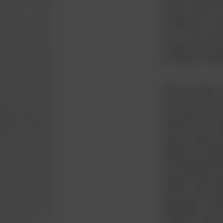
kampe. VB var nr.
af sæsonen var sp
nr. et, som nu va
kampe var det kun
var blevet til ne
Men syv points i 
over Ikast, KB og
fire kampe blev d
sluttede på en tr
Vienna, Østrig, m
tidligere så trad
Danmarksseriehol
danmarksseriens 
rækken. VB slutt
placeringer nogen
deltagelse i tre 
miniput A. VB’s 