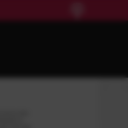
a der kun blev
sspiller for
gode. Peter Kjær