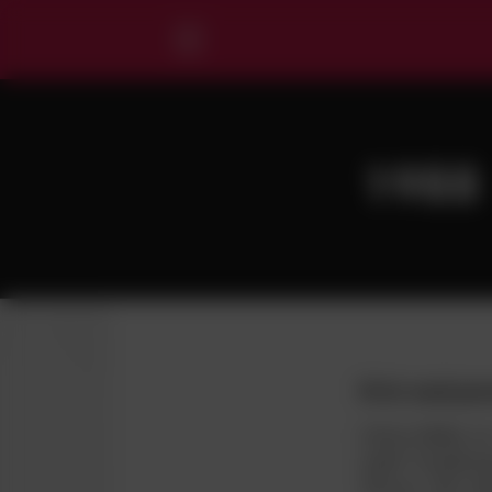
NYT
1988
KLUBBEN
SPORTEN
BUSINESS
Et år med prø
VB AKADEMIET
Johnny Mølby var
BILLETTER & SÆSONKORT
spillet ”landskam
VB’eren. VB’s må