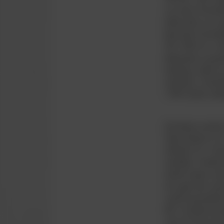
var med OL-lands
HOSPITALITY
heller ikke var 
først blev kontrak
VB.1988 var i det
VB-shoppen
købmænd, populær
Future Vejle
Løvbjerg, skød en
realiseres. Samti
The Crazy Reds
1989 skulle indtr
Moderklubben VB
Det første result
Vejle Stadion d.
sluttede 2-2. Tro
medaljer. Holdet
dansk mester med
da også den værs
vandt nyoprykker
KB. Forårsturneri
med 4-2.På grund 