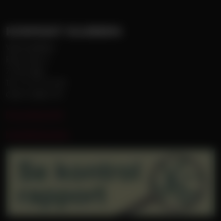
KONTAKT KLUBBEN
Vejle Boldklub
Roms Hule 6
7100 Vejle
Tlf. 75 72 75 00
CVR 31085179
Persondatapolitik
Handelsbetingelser