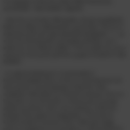
Om tilgangen af Alexi Pitu udtaler Mikkel Hemmersam,
sportsdirektør i Vejle Boldklub, følgende:
- Alexi Pitu er en kreativ offensivspiller, der gør sig gældende
både som offensiv midtbanespiller og på kanten. Han har en
interessant profil med nogle spændende færdigheder 1:1, og
så har han det dynamiske og energiske spiludtryk, som vi
ønsker hos vores offensive spillere. Vi får en spiller ind, som er
opsat på at vise sig selv godt frem og gøre en forskel for Vejle
Boldklub.
- En vigtig forudsætning for at sammensætte et
konkurrencedygtigt hold er at have en sund konkurrence på
alle positioner, og med tilgangen af Alexi får vi flere
muligheder, både taktisk og i forhold til rotationen. Det er en
lang sæson, og vi får brug for, at alle kan gå ind og tage
pladsen og ansvaret. Det er vores vurdering, at Alexi kan
bidrage til den opgave fra begyndelsen. Vi har lavet en
kortere kontrakt til sommeren 2026, hvilket giver begge
parter en mulighed for at se hinanden an i det kommende år.