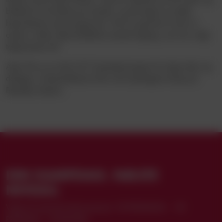
billeder fra de første par kampe, og det ligner en stærk
hjemmebane med mange fans. Det ser jeg frem til selv at
opleve, slutter Vejle Boldklubs seneste tilgang, som har valgt
trøjenummer 80.
Alexi Pitu er en del af 3F Superliga-truppen fra dags dato og
deltager i forberedelserne frem mod søndagens kamp på
Brøndby Stadion.
DIN KAMPDAG. NÆSTE
NIVEAU.
Vælg dit sæsonkortabonnement: VB PREMIUM+ · VB
PREMIUM · STANDARD