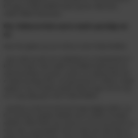
På vegne af Vejle Boldklub byder jeg ham velkommen,
udtaler Mikkel Hemmersam.
Pitu: Veldrevet klub med et stærkt sportsligt set-
up
Alexi Pitu glæder sig over at blive en del af Vejle Boldklub.
- Jeg er glad og stolt over muligheden for at repræsentere en
klub som denne. Mine snakke med Mikkel Hemmersam har
været konstruktive og gode, og det er en veldrevet klub med
et stærkt sportsligt set-up, som jeg kommer til, hvilket er meget
vigtigt for mig. De første samtaler efterlod ingen tvivl hos mig
om, at jeg rigtig gerne ville til Vejle Boldklub.
- Jeg bliver en del af et hold med mange dygtige spillere, og
hvor der bliver arbejdet målrettet med at udvikle en bestemt
spillestil, hvilket tiltaler mig. Jeg har en stor tro på mig selv og
mine evner, og jeg glæder mig til at bære den røde trøje og
træde ind på Vejle Stadion. Jeg har allerede set lidt video og