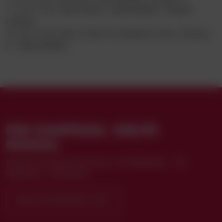
11. juli 13.00, Vejle Stadion: Vejle Boldklub - Hillerød
Fodbold
18. juli 14.00, Bane 2 eller Pro Ventilation Arena: Hvidovre
IF - Vejle Boldklub
DIN KAMPDAG. NÆSTE
NIVEAU.
Vælg dit sæsonkortabonnement: VB PREMIUM+ · VB
PREMIUM · STANDARD
KØB ABONNEMENT HER