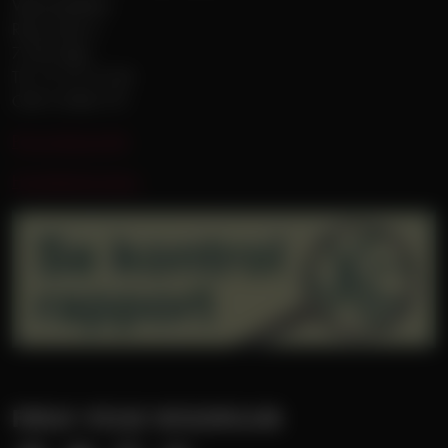
Vejle Boldklub
Roms Hule 6
7100 Vejle
Tlf. 75 72 75 00
CVR 31085179
Persondatapolitik
Handelsbetingelser
FØLG VEJLE BOLDKLUB