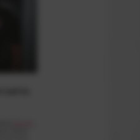
t med tre
illeren
Benjamin
jamin Stelman.
ar han sat sin