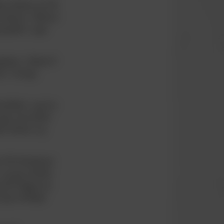
ste talenter på VB
e stævner. Stelman
rspektiv, siger
elsen i Skibet IF
en 16-årige
 Boldklub. Jeg har
age mine første
jle Stadion og
 på VB Akademiet
, og jeg udvikler
g skal lægge på,
 jeg modtager