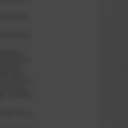
 hos det lokale
åde talentet og
 begyndte på
f med sejre over
-akademier.
ldet i denne
ion kommer til at
n. Han er ikke
g i sit defensive
 danske U16- og