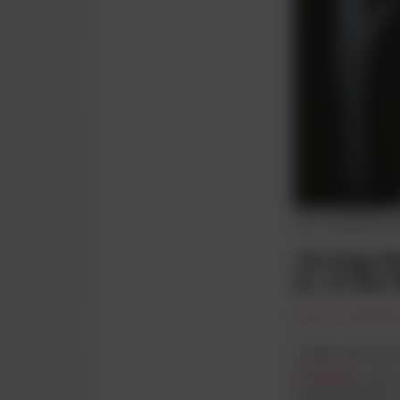
HOSPITALITY
VB-shoppen
Future Vejle
The Crazy Reds
Moderklubben VB
Foto: Fodboldidiote
16-årige B
år, så den 
Af Lars Christens
I sidste uge kunn
Nicolaisen
, og n
Forsvarstalentet 