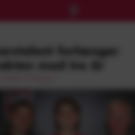
arstalent forlænger
akten med tre år
r
Nyheder: VB Akademiet