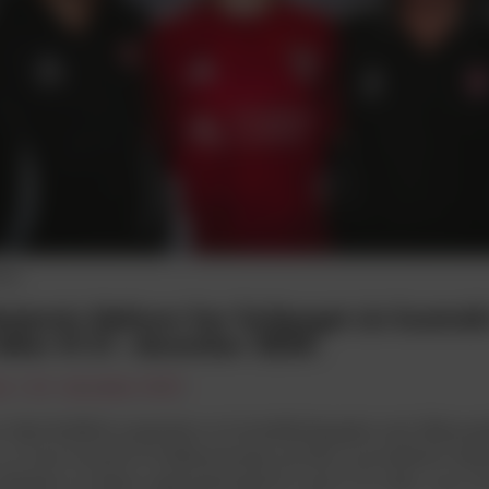
rne
enjamin Stelman har forlænget sin kontrak
løber til 31. december 2028.
en |
26. december 2025
e Vejle Boldklub præsentere en kontraktforlængelse med offensivsp
u er turen kommet til holdkammeraten på klub- og landshold, Ben
underskrev sin første ungdomskontrakt for snart to år siden, og nu h