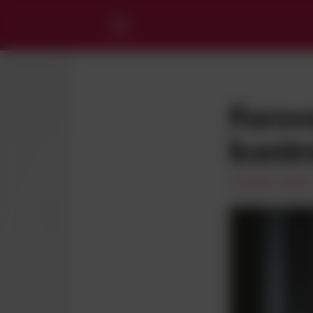
NYT
Forsv
KLUBBEN
kontr
SPORTEN
Udvalgte nyhede
BUSINESS
VB AKADEMIET
BILLETTER & SÆSONKORT