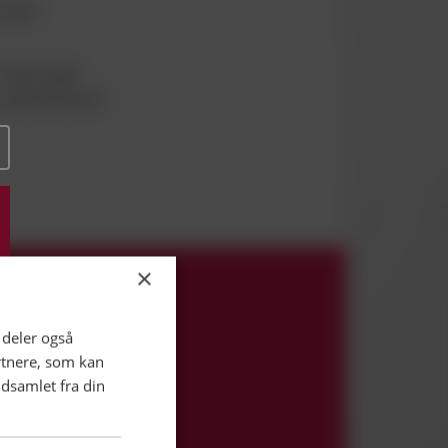
s med
t helt andet
, siger Benjamin
×
i deler også
rtnere, som kan
dsamlet fra din