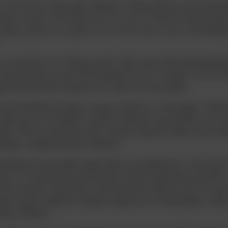
er, som trods sin unge alder allerede er blevet målt op imod de bed
regi, og når vi har haft vores U16- og U17-hold til international
ang, og han er en spiller, som vi har en stor tro på i et fremtidspe
er opvokset i Nr. Vilstrup vest for Vejle og har fået fodboldopdrag
 inden han blev en del af VB Akademiet som U13-spiller. Nu har d
gnet kontrakt seks måneder ind i tiden som seniorspiller.
t have fremtiden på plads, og jeg er glad for, at den ligger i Vejle
siden jeg var U13-spiller, og det er også her, jeg drømmer om at t
iller. Det er mit helt store mål, at jeg en dag kan træde ind på Ve
perliga, indleder Benjamin Stelman.
oldsregi har jeg spillet meget sekser og midterforsvar, mens jeg
back. For mig har det været positivt at kunne spille flere positioner
å hver position. På backen er det fortsat den offensive del, hvor je
pper og på midtbanen arbejder meget på min forberedelse, inden
njamin Stelman.