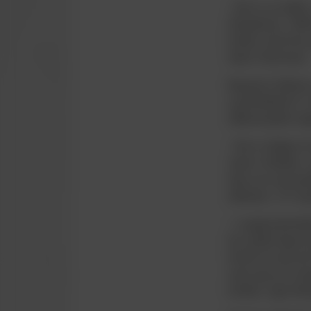
- Det er en spill
Akademiet, i DBU-
holder vand hver g
Steen Thychosen.
Benjamin Stelman 
og Bredballe IF,
defensivspiller te
- Det er dejligt a
været i klubben, 
step som seniorsp
debutere i 3F Su
- I ungdomslandsh
har spillet højre 
fortsat mit spil p
mens jeg som sto
bolden, siger Be