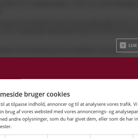
 spillet med 3F Superliga-truppen i Future Cup og haft træningspa
n.
iverende og udviklende at træne med de bedste spillere. Det er i e
 vant til, og jeg tager rigtig meget erfaring med videre hver gang
LUK
dbolden på VB Akademiet går han på Rødkilde Gymnasium.
meside bruger cookies
AMPDAG. NÆSTE NIVEAU.
til at tilpasse indhold, annoncer og til at analysere vores trafik. V
in brug af vores websted med vores annoncerings- og analysepa
kortabonnement: VB PREMIUM+ · VB PREMIUM · STANDARD
d andre oplysninger, som du har givet dem, eller som de har in
ester.
EMENT HER