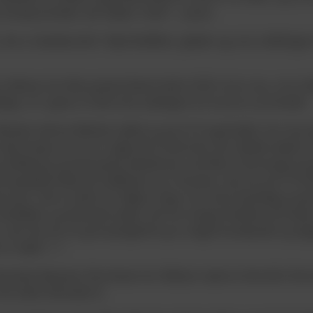
tre-årig kontrakt, der træder i kraft 1. januar.
der er akademichef i Vejle Boldklub, glæder sig over udviklingen
 Stelman har fået spoleret første halvår 2025 af en virus, så er b
eligt, at vi gerne vil sikre ham yderligere tre år på en ny kontrakt.
llerede midt på efteråret rykket op på U19 Liga-holdet, hvor han
 seks kampe og var en vigtig del af det hold, der sluttede stærkt a
g Silkeborg og med gode præstationer mod flere af de øvrige top
t benyttede både på midtbanen og i forsvaret, men har på U19-ho
e back. Det er endnu for tidligt at sige, hvor hans fremtidige posit
oldsikker og dynamisk spiller, der har mange kvaliteter på bolde
er, men han har en god springkraft og er meget forudseende og dygti
n er stærk 1:1.
eraten Benjamin Nicolaisen har Stelman været en fast del af de
et sidste halvandet år.