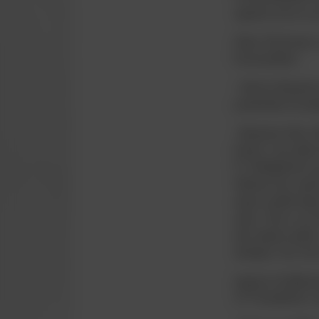
signatur på en ny 
Steen Thychosen, 
forsvarstalent.
- Selvom Benjamin
potentialet så tyd
- Benjamin blev a
banen i de sidste
FC Midtjylland o
Stelman har være
sæson spillet højr
være. Han er en b
den største spill
duelspil, hvor ha
Ligesom holdkamm
U17-landshold i d