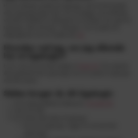
Har du allerede oprettet dit LigaLogin, skal du blot benytte
dine loginoplysninger hertil, når du besøger vores billetside,
ved køb af billetter til udebaneture hos klubber, der også har
LigaLogin, eller ved login i VB-appen. Har du glemt din
adgangskode, kan du nulstille den
her
.
Hvordan ved jeg, om jeg allerede
har et LigaLogin?
Er du i tvivl, kan du blot forsøge at
logge ind
. Kan systemet
ikke genkende dine oplysninger, kan du oprette et LigaLogin
med det samme.
Sådan bruger du dit LigaLogin
Gå til Vejle Boldklubs billetportal,
vb.eventii.dk
Tryk LOG IND
Du vil blive ledt videre til LigaLogin
Har du et LigaLogin, logger du ind med dine
oplysninger