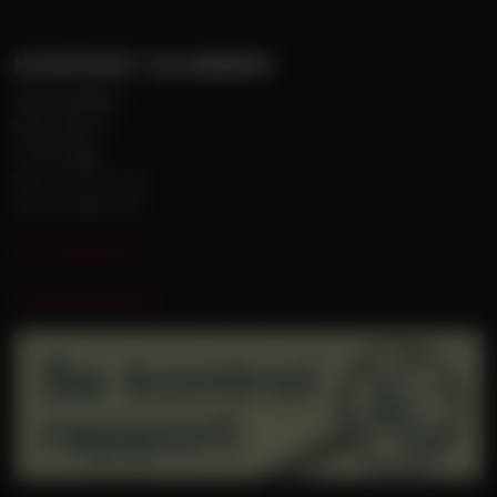
KONTAKT KLUBBEN
Vejle Boldklub
Roms Hule 6
7100 Vejle
Tlf. 75 72 75 00
CVR 31085179
Persondatapolitik
Handelsbetingelser