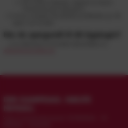
Har du ikke et LigaLogin, registrerer du dig (se
"Hvordan får jeg et LigaLogin?")
Du kan nu benytte vores tjenester på billetsiden og i VB-
appen, som du plejer
Har du spørgsmål til dit LigaLogin?
... er du velkommen til at kontakte Vejle Boldklub via
billetter@vejle-boldklub.dk
.
DIN KAMPDAG. NÆSTE
NIVEAU.
Vælg dit sæsonkortabonnement: VB PREMIUM+ · VB
PREMIUM · STANDARD