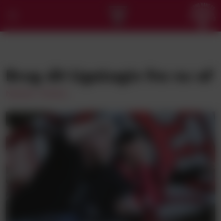
NYT
Brug dit LigaLogin fra nu af
KLUBBEN
Nyheder: Klubben
SPORTEN
BUSINESS
VB AKADEMIET
BILLETTER & SÆSONKORT
HOSPITALITY