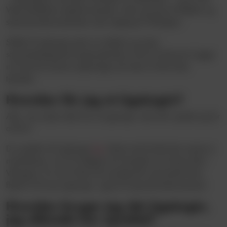
Vejle Boldklubs digitale tjenester: køb og brug af billetter og
sæsonkortabonnementer samt adgang til VB-appen.
Skiftet til LigaLogin giver en enklere og mere
sammenhængende brugeroplevelse, fordi du fremover logger
ind med de samme oplysninger på tværs af alle disse
tjenester.
Hvordan får jeg et LigaLogin?
Alle, som endnu ikke har et LigaLogin, skal selv oprette sig for
at få et.
Du opretter dit LigaLogin
her
. Benyt med fordel den samme e-
mailadresse, som du tidligere har benyttet via Eventii eller i
VB-appen, for så vil hele din kundeprofil automatisk blive
flyttet til dit nye LigaLogin, også dit sæsonkortabonnement.
Hvordan bruger jeg det LigaLogin,
jeg allerede har oprettet?